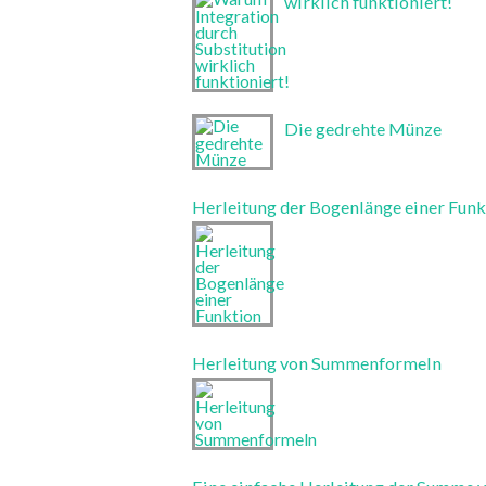
wirklich funktioniert!
Die gedrehte Münze
Herleitung der Bogenlänge einer Funk
Herleitung von Summenformeln