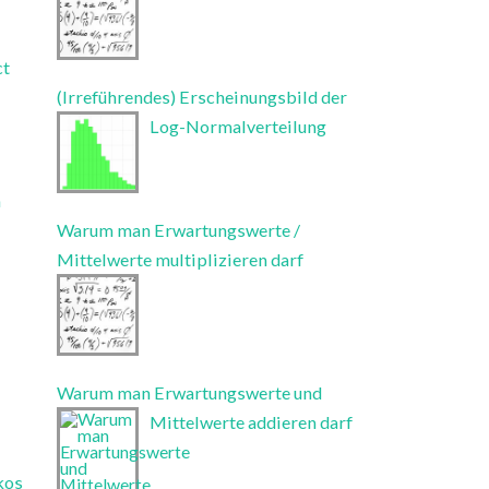
ct
(Irreführendes) Erscheinungsbild der
Log-Normalverteilung
n
Warum man Erwartungswerte /
Mittelwerte multiplizieren darf
Warum man Erwartungswerte und
Mittelwerte addieren darf
kos