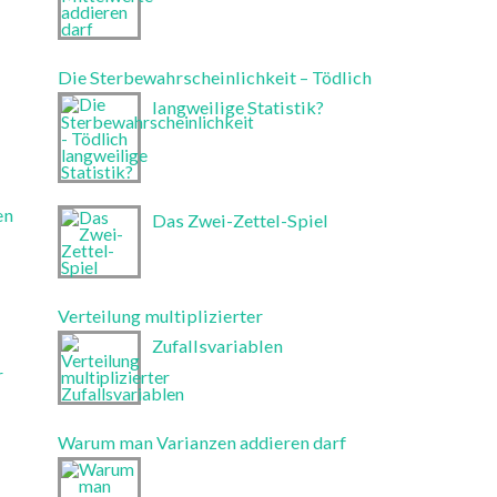
Die Sterbewahrscheinlichkeit – Tödlich
langweilige Statistik?
en
Das Zwei-Zettel-Spiel
Verteilung multiplizierter
Zufallsvariablen
r
Warum man Varianzen addieren darf