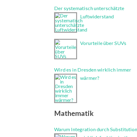
Der systematisch unterschätzte
Luftwiderstand
Vorurteile über SUVs
Wird es in Dresden wirklich immer
wärmer?
Mathematik
Warum Integration durch Substitutio