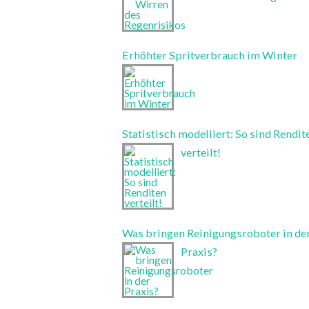
Erhöhter Spritverbrauch im Winter
Statistisch modelliert: So sind Rendit
verteilt!
Was bringen Reinigungsroboter in de
Praxis?