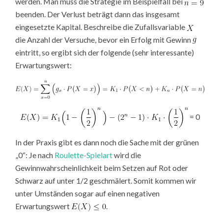
werden. Man muss die Strategie im Beispielfall bei
beenden. Der Verlust beträgt dann das insgesamt
eingesetzte Kapital. Beschreibe die Zufallsvariable
die Anzahl der Versuche, bevor ein Erfolg mit Gewinn
eintritt, so ergibt sich der folgende (sehr interessante)
Erwartungswert:
= 0
In der Praxis gibt es dann noch die Sache mit der grünen
„0“: Je nach
Roulette-Spielart
wird die
Gewinnwahrscheinlichkeit beim Setzen auf Rot oder
Schwarz auf unter 1/2 geschmälert. Somit kommen wir
unter Umständen sogar auf einen negativen
Erwartungswert
.