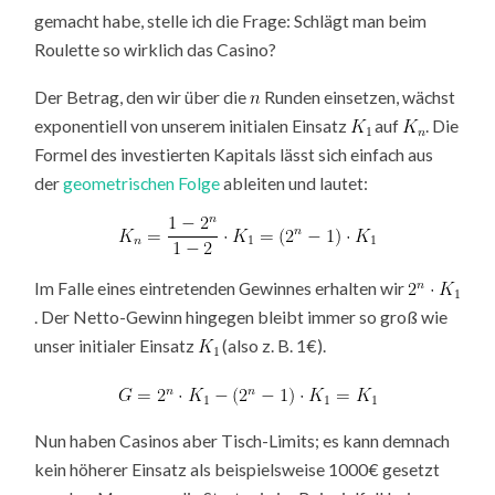
gemacht habe, stelle ich die Frage: Schlägt man beim
Roulette so wirklich das Casino?
Der Betrag, den wir über die
Runden einsetzen, wächst
exponentiell von unserem initialen Einsatz
auf
. Die
Formel des investierten Kapitals lässt sich einfach aus
der
geometrischen Folge
ableiten und lautet:
Im Falle eines eintretenden Gewinnes erhalten wir
. Der Netto-Gewinn hingegen bleibt immer so groß wie
unser initialer Einsatz
(also z. B. 1€).
Nun haben Casinos aber Tisch-Limits; es kann demnach
kein höherer Einsatz als beispielsweise 1000€ gesetzt