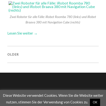
Zwei Roboter für alle Fälle: iRobot Roomba 780 (links) und iRobot
Braava 380 mit Navigation Cube (rechts)
Lesen Sie weiter →
OLDER
Diese Website verwendet Cookies. Wenn Sie die Website weiter
© 2026
WAS DIE WELT IM INNERSTEN ZUSAMMENHÄLT
—
nutzen, stimmen Sie der Verwendung von Cookies zu.
OK
UP ↑