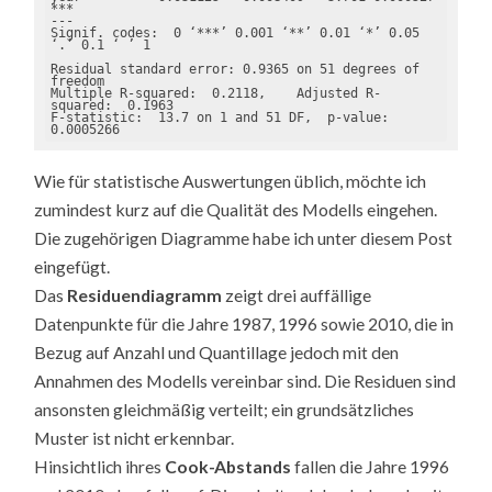
***

---

Signif. codes:  0 ‘***’ 0.001 ‘**’ 0.01 ‘*’ 0.05 
‘.’ 0.1 ‘ ’ 1

Residual standard error: 0.9365 on 51 degrees of 
freedom

Multiple R-squared:  0.2118,	Adjusted R-
squared:  0.1963 

F-statistic:  13.7 on 1 and 51 DF,  p-value: 
0.0005266
Wie für statistische Auswertungen üblich, möchte ich
zumindest kurz auf die Qualität des Modells eingehen.
Die zugehörigen Diagramme habe ich unter diesem Post
eingefügt.
Das
Residuendiagramm
zeigt drei auffällige
Datenpunkte für die Jahre 1987, 1996 sowie 2010, die in
Bezug auf Anzahl und Quantillage jedoch mit den
Annahmen des Modells vereinbar sind. Die Residuen sind
ansonsten gleichmäßig verteilt; ein grundsätzliches
Muster ist nicht erkennbar.
Hinsichtlich ihres
Cook-Abstands
fallen die Jahre 1996