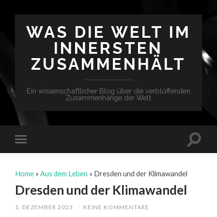
WAS DIE WELT IM
INNERSTEN
ZUSAMMENHÄLT
Ein wissenschaftlicher Blog über die verblüffenden
Zusammenhänge der Welt
Home
»
Aus dem Leben
»
Dresden und der Klimawandel
Dresden und der Klimawandel
1. DEZEMBER 2023
/
KEINE KOMMENTARE