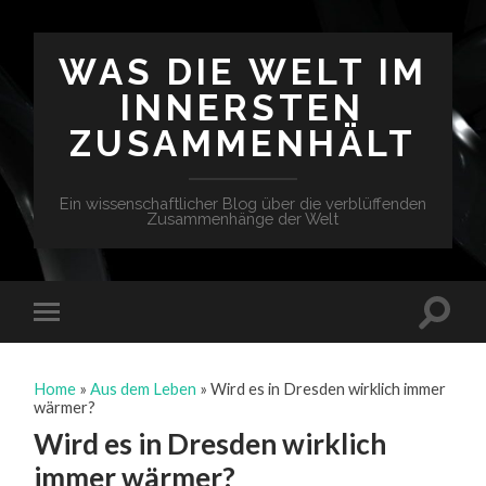
WAS DIE WELT IM
INNERSTEN
ZUSAMMENHÄLT
Ein wissenschaftlicher Blog über die verblüffenden
Zusammenhänge der Welt
Home
»
Aus dem Leben
»
Wird es in Dresden wirklich immer
wärmer?
Wird es in Dresden wirklich
immer wärmer?