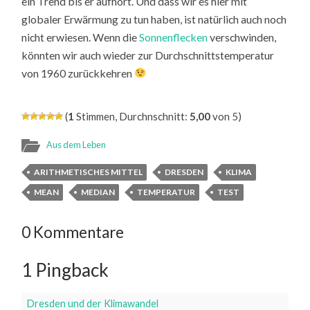
ein Trend bis er aufhört. Und dass wir es hier mit
globaler Erwärmung zu tun haben, ist natürlich auch noch
nicht erwiesen. Wenn die
Sonnenflecken
verschwinden,
könnten wir auch wieder zur Durchschnittstemperatur
von 1960 zurückkehren
(
1
Stimmen, Durchnschnitt:
5,00
von 5)
Aus dem Leben
ARITHMETISCHES MITTEL
DRESDEN
KLIMA
MEAN
MEDIAN
TEMPERATUR
TEST
0 Kommentare
1 Pingback
Dresden und der Klimawandel