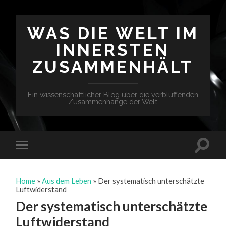
WAS DIE WELT IM
INNERSTEN
ZUSAMMENHÄLT
Ein wissenschaftlicher Blog über die verblüffenden
Zusammenhänge der Welt
Home
»
Aus dem Leben
»
Der systematisch unterschätzte
Luftwiderstand
Der systematisch unterschätzte
Luftwiderstand