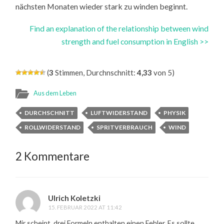
nächsten Monaten wieder stark zu winden beginnt.
Find an explanation of the relationship between wind
strength and fuel consumption in English >>
(
3
Stimmen, Durchnschnitt:
4,33
von 5)
Aus dem Leben
DURCHSCHNITT
LUFTWIDERSTAND
PHYSIK
ROLLWIDERSTAND
SPRITVERBRAUCH
WIND
2 Kommentare
Ulrich Koletzki
15. FEBRUAR 2022 AT 11:42
Mir scheint, drei Formeln enthalten einen Fehler. Es sollte