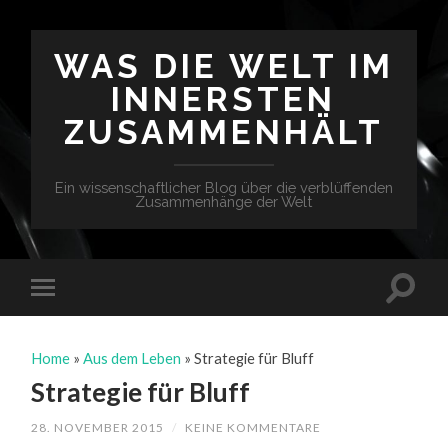
WAS DIE WELT IM
INNERSTEN
ZUSAMMENHÄLT
Ein wissenschaftlicher Blog über die verblüffenden
Zusammenhänge der Welt
Home
»
Aus dem Leben
»
Strategie für Bluff
Strategie für Bluff
28. NOVEMBER 2015
/
KEINE KOMMENTARE