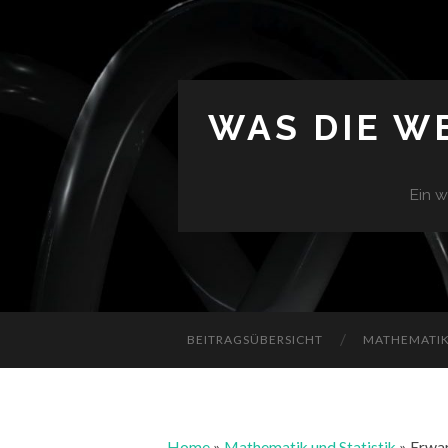
WAS DIE W
Ein w
BEITRAGSÜBERSICHT
MATHEMATIK 
Home
»
Mathematik und Statistik
»
Erwar