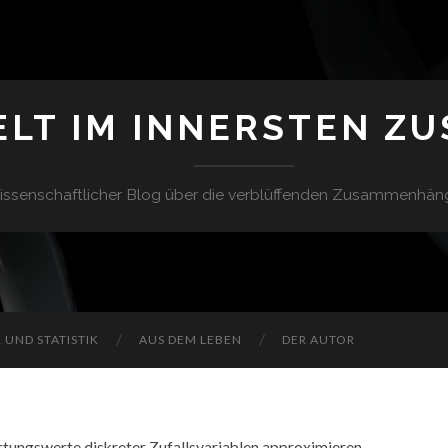
ELT IM INNERSTEN Z
issenschaftlicher Blog über die verblüffenden Zusammenhän
UND STATISTIK
AUS DEM LEBEN
DER AUTOR
tungswerte diskreter Zufallsvariablen approximieren