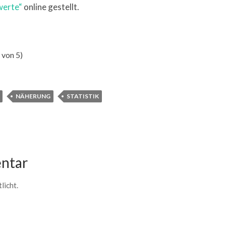
werte“
online gestellt.
von 5)
NÄHERUNG
STATISTIK
ntar
licht.