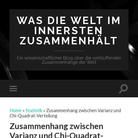
WAS DIE WELT IM
INNERSTEN
ZUSAMMENHÄLT
Ein wissenschaftlicher Blog über die verblüffenden
Zusammenhänge der Welt
Home
»
Statistik
»
Zusammenhang zwischen Varianz und
Chi-Quadrat-Verteilung
Zusammenhang zwischen
Varianz und Chi-Quadrat-