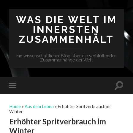
WAS DIE WELT IM
INNERSTEN
ZUSAMMENHÄLT
Ein wissenschaftlicher Blog über die verblüffenden
Zusammenhänge der Welt
Home
»
Aus dem Leben
»
Erhöhter Spritverbrauch im
Winter
Erhöhter Spritverbrauch im
Winter