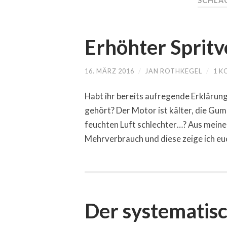
SCHLA
Erhöhter Sprit
16. MÄRZ 2016
/
JAN ROTHKEGEL
/
1 
Habt ihr bereits aufregende Erklärun
gehört? Der Motor ist kälter, die G
feuchten Luft schlechter…? Aus meiner
Mehrverbrauch und diese zeige ich eu
Der systematisc