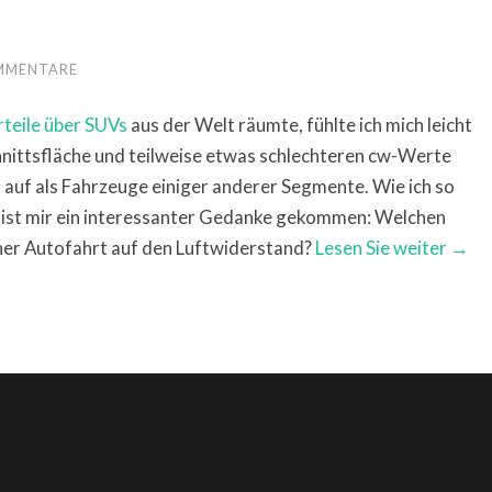
MMENTARE
teile über SUVs
aus der Welt räumte, fühlte ich mich leicht
nittsfläche und teilweise etwas schlechteren cw-Werte
auf als Fahrzeuge einiger anderer Segmente. Wie ich so
 ist mir ein interessanter Gedanke gekommen: Welchen
einer Autofahrt auf den Luftwiderstand?
Lesen Sie weiter →