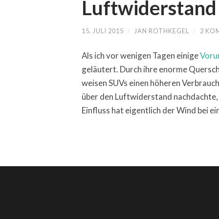
Luftwiderstand
15. JULI 2015
/
JAN ROTHKEGEL
/
2 KO
Als ich vor wenigen Tagen einige
Vorur
geläutert. Durch ihre enorme Quersch
weisen SUVs einen höheren Verbrauch 
über den Luftwiderstand nachdachte,
Einfluss hat eigentlich der Wind bei 