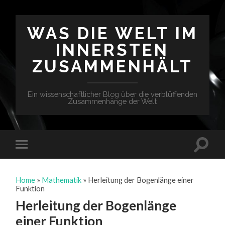
WAS DIE WELT IM
INNERSTEN
ZUSAMMENHÄLT
Ein wissenschaftlicher Blog über die verblüffenden
Zusammenhänge der Welt
Home
»
Mathematik
»
Herleitung der Bogenlänge einer
Funktion
Herleitung der Bogenlänge
einer Funktion