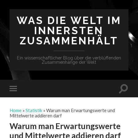
WAS DIE WELT IM
INNERSTEN
ZUSAMMENHÄLT
Ein wissenschaftlicher Blog über die verblüffenden
Zusammenhänge der Welt
Home
»
Statistik
»
Warum man Erwartungswerte und
Mittelwerte addieren darf
Warum man Erwartungswerte
und Mittelwerte addieren darf