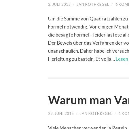
2. JULI 2015
/
JAN ROTHKEGEL
/
6 KOM
Um die Summe von Quadratzahlen zu e
Formel notwendig. Vor einigen Monaten
die besagte Formel – leider lastete a
Der Beweis über das Verfahren der vol
unanschaulich. Daher habe ich versuc
Herleitung zu basteln. Et voilà…
Lesen
Warum man Vari
22. JUNI 2015
/
JAN ROTHKEGEL
/
1 K
Viele Menschen verwenden ja Regeln, 