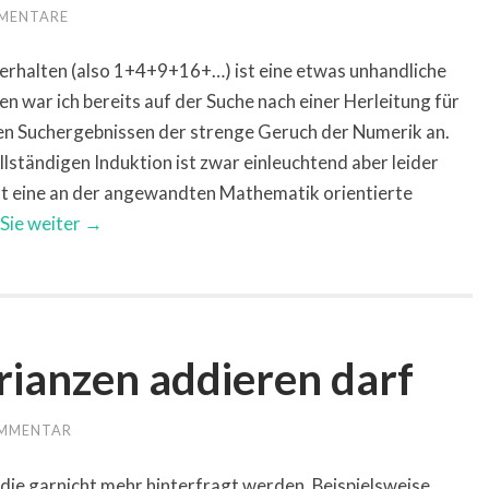
MENTARE
rhalten (also 1+4+9+16+…) ist eine etwas unhandliche
 war ich bereits auf der Suche nach einer Herleitung für
llen Suchergebnissen der strenge Geruch der Numerik an.
lständigen Induktion ist zwar einleuchtend aber leider
ht eine an der angewandten Mathematik orientierte
 Sie weiter →
anzen addieren darf
OMMENTAR
die garnicht mehr hinterfragt werden. Beispielsweise