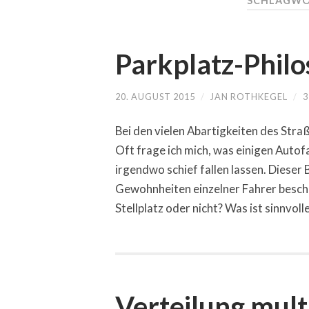
SCHLAGWO
Parkplatz-Philo
20. AUGUST 2015
/
JAN ROTHKEGEL
/
Bei den vielen Abartigkeiten des Str
Oft frage ich mich, was einigen Autof
irgendwo schief fallen lassen. Dieser 
Gewohnheiten einzelner Fahrer beschä
Stellplatz oder nicht? Was ist sinnvoll
Verteilung multi