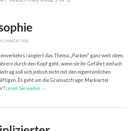
RT: HERLEITUNG
(PAGE 2 OF 2)
sophie
3 KOMMENTARE
aßenverkehrs rangiert das Thema „Parken“ ganz weit oben.
ahrern durch den Kopf geht, wenn sie ihr Gefährt einfach
Beitrag soll sich jedoch nicht mit den eigentümlichen
ftigen. Es geht um die Grunsatzfrage: Markierter
er?
Lesen Sie weiter →
plizierter