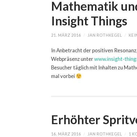
Mathematik und 
Insight Things
21. MÄRZ 2016
/
JAN ROTHKEGEL
/
KEI
In Anbetracht der positiven Resonanz, 
Webpräsenz unter
www.insight-thin
Besucher täglich mit Inhalten zu Math
mal vorbei
Erhöhter Sprit
16. MÄRZ 2016
/
JAN ROTHKEGEL
/
1 