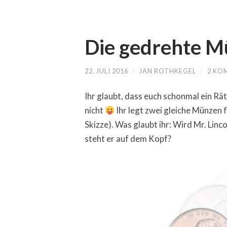
Die gedrehte M
22. JULI 2016
/
JAN ROTHKEGEL
/
2 KO
Ihr glaubt, dass euch schonmal ein Räts
nicht
Ihr legt zwei gleiche Münzen f
Skizze). Was glaubt ihr: Wird Mr. Lin
steht er auf dem Kopf?