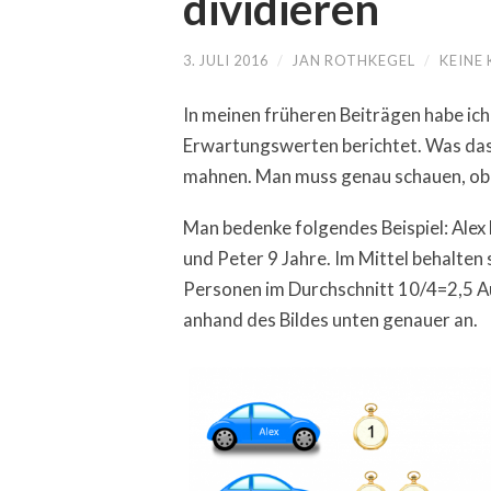
dividieren
3. JULI 2016
/
JAN ROTHKEGEL
/
KEINE
In meinen früheren Beiträgen habe ich
Erwartungswerten berichtet. Was das 
mahnen. Man muss genau schauen, ob 
Man bedenke folgendes Beispiel: Alex b
und Peter 9 Jahre. Im Mittel behalten s
Personen im Durchschnitt 10/4=2,5 Au
anhand des Bildes unten genauer an.