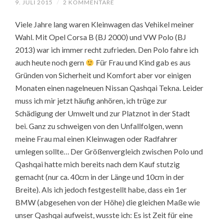
9. JULI 2015
/
2 KOMMENTARE
Viele Jahre lang waren Kleinwagen das Vehikel meiner
Wahl. Mit Opel Corsa B (BJ 2000) und VW Polo (BJ
2013) war ich immer recht zufrieden. Den Polo fahre ich
auch heute noch gern
Für Frau und Kind gab es aus
Gründen von Sicherheit und Komfort aber vor einigen
Monaten einen nagelneuen Nissan Qashqai Tekna. Leider
muss ich mir jetzt häufig anhören, ich trüge zur
Schädigung der Umwelt und zur Platznot in der Stadt
bei. Ganz zu schweigen von den Unfallfolgen, wenn
meine Frau mal einen Kleinwagen oder Radfahrer
umlegen sollte… Der Größenvergleich zwischen Polo und
Qashqai hatte mich bereits nach dem Kauf stutzig
gemacht (nur ca. 40cm in der Länge und 10cm in der
Breite). Als ich jedoch festgestellt habe, dass ein 1er
BMW (abgesehen von der Höhe) die gleichen Maße wie
unser Qashqai aufweist, wusste ich: Es ist Zeit für eine