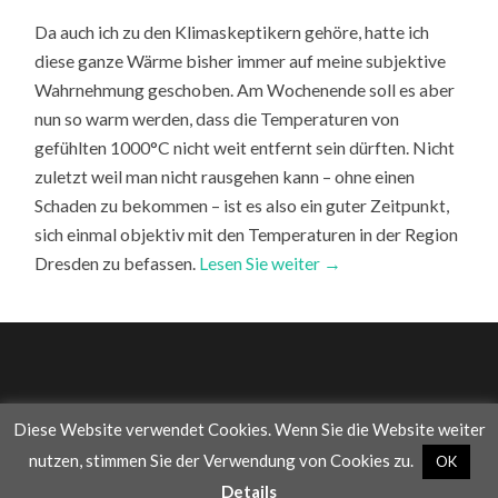
Da auch ich zu den Klimaskeptikern gehöre, hatte ich
diese ganze Wärme bisher immer auf meine subjektive
Wahrnehmung geschoben. Am Wochenende soll es aber
nun so warm werden, dass die Temperaturen von
gefühlten 1000°C nicht weit entfernt sein dürften. Nicht
zuletzt weil man nicht rausgehen kann – ohne einen
Schaden zu bekommen – ist es also ein guter Zeitpunkt,
sich einmal objektiv mit den Temperaturen in der Region
Dresden zu befassen.
Lesen Sie weiter →
Diese Website verwendet Cookies. Wenn Sie die Website weiter
© 2026
WAS DIE WELT IM INNERSTEN ZUSAMMENHÄLT
—
nutzen, stimmen Sie der Verwendung von Cookies zu.
OK
UP ↑
Details