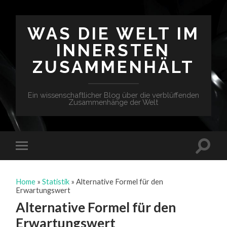
WAS DIE WELT IM
INNERSTEN
ZUSAMMENHÄLT
Ein wissenschaftlicher Blog über die verblüffenden
Zusammenhänge der Welt
Home
»
Statistik
»
Alternative Formel für den
Erwartungswert
Alternative Formel für den
Erwartungswert