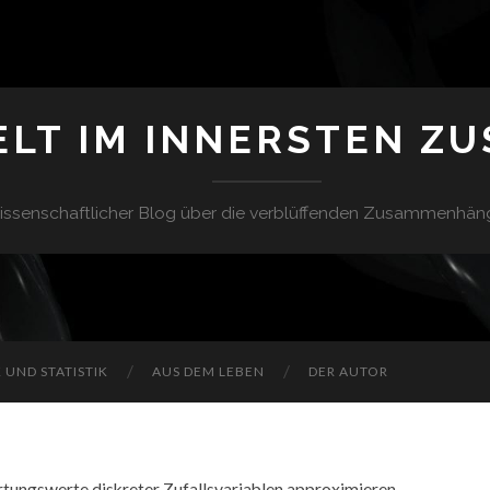
ELT IM INNERSTEN Z
issenschaftlicher Blog über die verblüffenden Zusammenhän
UND STATISTIK
AUS DEM LEBEN
DER AUTOR
tungswerte diskreter Zufallsvariablen approximieren