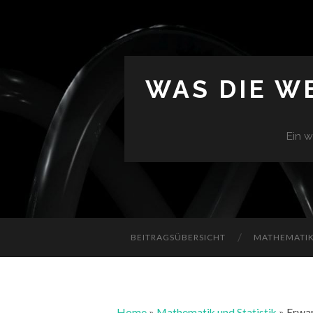
WAS DIE W
Ein w
BEITRAGSÜBERSICHT
MATHEMATIK 
Home
»
Mathematik und Statistik
»
Erwar