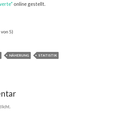
werte“
online gestellt.
von 5)
NÄHERUNG
STATISTIK
ntar
licht.