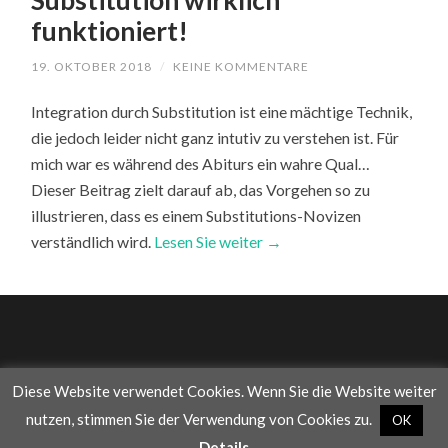
Substitution wirklich
funktioniert!
19. OKTOBER 2018
/
KEINE KOMMENTARE
Integration durch Substitution ist eine mächtige Technik,
die jedoch leider nicht ganz intutiv zu verstehen ist. Für
mich war es während des Abiturs ein wahre Qual…
Dieser Beitrag zielt darauf ab, das Vorgehen so zu
illustrieren, dass es einem Substitutions-Novizen
verständlich wird.
Lesen Sie weiter →
Diese Website verwendet Cookies. Wenn Sie die Website weiter
© 2026
WAS DIE WELT IM INNERSTEN ZUSAMMENHÄLT
—
nutzen, stimmen Sie der Verwendung von Cookies zu.
OK
UP ↑
Details