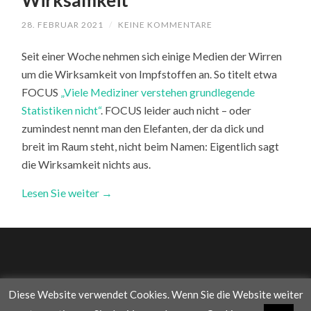
Wirksamkeit
28. FEBRUAR 2021
/
KEINE KOMMENTARE
Seit einer Woche nehmen sich einige Medien der Wirren
um die Wirksamkeit von Impfstoffen an. So titelt etwa
FOCUS
„Viele Mediziner verstehen grundlegende
Statistiken nicht“
. FOCUS leider auch nicht – oder
zumindest nennt man den Elefanten, der da dick und
breit im Raum steht, nicht beim Namen: Eigentlich sagt
die Wirksamkeit nichts aus.
Lesen Sie weiter →
Diese Website verwendet Cookies. Wenn Sie die Website weiter
© 2026
WAS DIE WELT IM INNERSTEN ZUSAMMENHÄLT
—