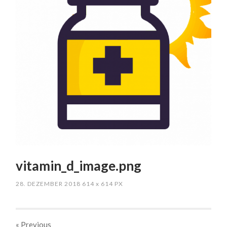
vitamin_d_image.png
28. DEZEMBER 2018
614
x
614 PX
« Previous