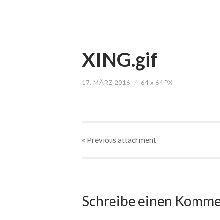
XING.gif
17. MÄRZ 2016
/
64
x
64 PX
« Previous
attachment
Schreibe einen Komme