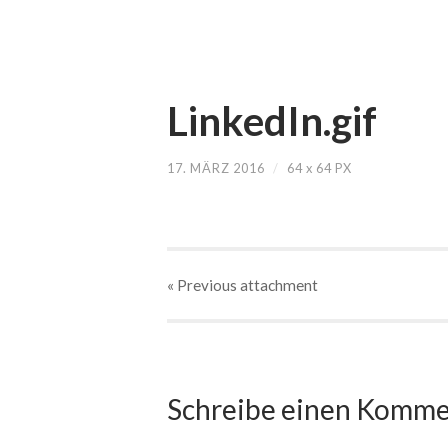
LinkedIn.gif
17. MÄRZ 2016
/
64
x
64 PX
« Previous
attachment
Schreibe einen Komme