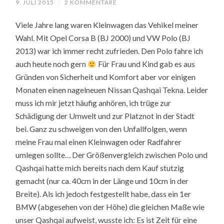
9. JULI 2015
/
2 KOMMENTARE
Viele Jahre lang waren Kleinwagen das Vehikel meiner
Wahl. Mit Opel Corsa B (BJ 2000) und VW Polo (BJ
2013) war ich immer recht zufrieden. Den Polo fahre ich
auch heute noch gern
Für Frau und Kind gab es aus
Gründen von Sicherheit und Komfort aber vor einigen
Monaten einen nagelneuen Nissan Qashqai Tekna. Leider
muss ich mir jetzt häufig anhören, ich trüge zur
Schädigung der Umwelt und zur Platznot in der Stadt
bei. Ganz zu schweigen von den Unfallfolgen, wenn
meine Frau mal einen Kleinwagen oder Radfahrer
umlegen sollte… Der Größenvergleich zwischen Polo und
Qashqai hatte mich bereits nach dem Kauf stutzig
gemacht (nur ca. 40cm in der Länge und 10cm in der
Breite). Als ich jedoch festgestellt habe, dass ein 1er
BMW (abgesehen von der Höhe) die gleichen Maße wie
unser Qashqai aufweist, wusste ich: Es ist Zeit für eine