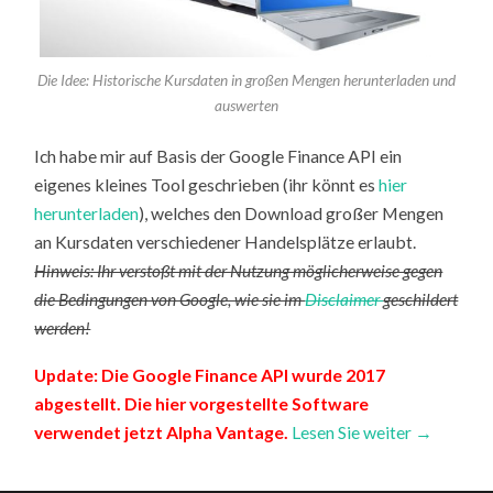
Die Idee: Historische Kursdaten in großen Mengen herunterladen und
auswerten
Ich habe mir auf Basis der Google Finance API ein
eigenes kleines Tool geschrieben (ihr könnt es
hier
herunterladen
), welches den Download großer Mengen
an Kursdaten verschiedener Handelsplätze erlaubt.
Hinweis: Ihr verstoßt mit der Nutzung möglicherweise gegen
die Bedingungen von Google, wie sie im
Disclaimer
geschildert
werden!
Update: Die Google Finance API wurde 2017
abgestellt. Die hier vorgestellte Software
verwendet jetzt
Alpha Vantage
.
Lesen Sie weiter →