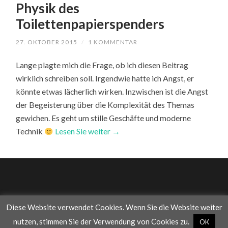
Physik des
Toilettenpapierspenders
27. OKTOBER 2015
/
1 KOMMENTAR
Lange plagte mich die Frage, ob ich diesen Beitrag
wirklich schreiben soll. Irgendwie hatte ich Angst, er
könnte etwas lächerlich wirken. Inzwischen ist die Angst
der Begeisterung über die Komplexität des Themas
gewichen. Es geht um stille Geschäfte und moderne
Technik
Lesen Sie weiter →
Diese Website verwendet Cookies. Wenn Sie die Website weiter
© 2026
WAS DIE WELT IM INNERSTEN ZUSAMMENHÄLT
—
nutzen, stimmen Sie der Verwendung von Cookies zu.
OK
UP ↑