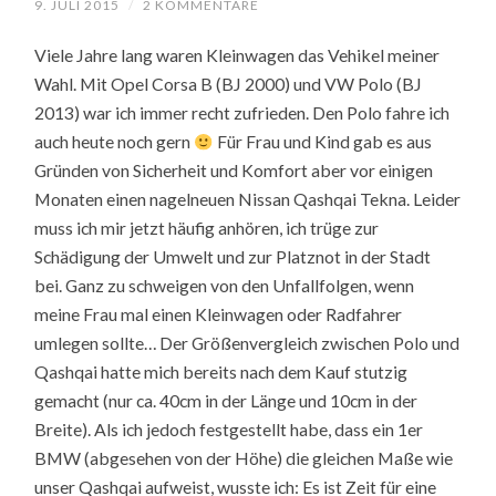
9. JULI 2015
/
2 KOMMENTARE
Viele Jahre lang waren Kleinwagen das Vehikel meiner
Wahl. Mit Opel Corsa B (BJ 2000) und VW Polo (BJ
2013) war ich immer recht zufrieden. Den Polo fahre ich
auch heute noch gern
Für Frau und Kind gab es aus
Gründen von Sicherheit und Komfort aber vor einigen
Monaten einen nagelneuen Nissan Qashqai Tekna. Leider
muss ich mir jetzt häufig anhören, ich trüge zur
Schädigung der Umwelt und zur Platznot in der Stadt
bei. Ganz zu schweigen von den Unfallfolgen, wenn
meine Frau mal einen Kleinwagen oder Radfahrer
umlegen sollte… Der Größenvergleich zwischen Polo und
Qashqai hatte mich bereits nach dem Kauf stutzig
gemacht (nur ca. 40cm in der Länge und 10cm in der
Breite). Als ich jedoch festgestellt habe, dass ein 1er
BMW (abgesehen von der Höhe) die gleichen Maße wie
unser Qashqai aufweist, wusste ich: Es ist Zeit für eine