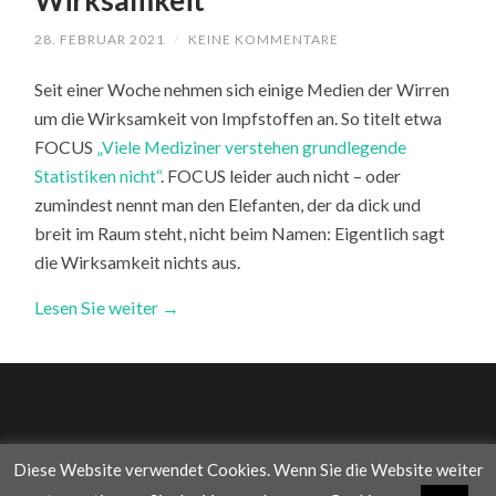
Wirksamkeit
28. FEBRUAR 2021
/
KEINE KOMMENTARE
Seit einer Woche nehmen sich einige Medien der Wirren
um die Wirksamkeit von Impfstoffen an. So titelt etwa
FOCUS
„Viele Mediziner verstehen grundlegende
Statistiken nicht“
. FOCUS leider auch nicht – oder
zumindest nennt man den Elefanten, der da dick und
breit im Raum steht, nicht beim Namen: Eigentlich sagt
die Wirksamkeit nichts aus.
Lesen Sie weiter →
Diese Website verwendet Cookies. Wenn Sie die Website weiter
© 2026
WAS DIE WELT IM INNERSTEN ZUSAMMENHÄLT
—