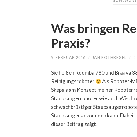
SCHLAGW
Was bringen Rei
Praxis?
9. FEBRUAR 2016
/
JAN ROTHKEGEL
/
3
Sie heißen Roomba 780 und Braava 3
Reinigungsroboter
Als Roboter-Mis
Skepsis am Konzept meiner Roboterrei
Staubsaugerroboter wie auch Wischrobo
schwachbrüstiger Staubsaugerrobot
Staubsauger ankommen kann. Dabei ist
dieser Beitrag zeigt!