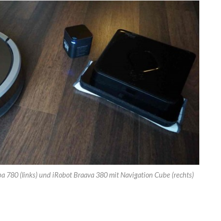
mba 780 (links) und iRobot Braava 380 mit Navigation Cube (rechts)